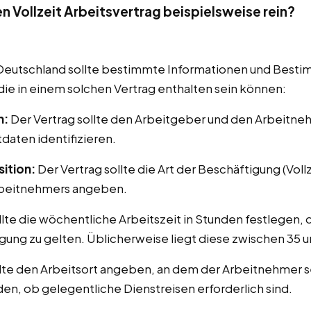
en Vollzeit Arbeitsvertrag beispielsweise rein?
n Deutschland sollte bestimmte Informationen und Besti
 die in einem solchen Vertrag enthalten sein können:
n:
Der Vertrag sollte den Arbeitgeber und den Arbeitneh
aten identifizieren.
ition:
Der Vertrag sollte die Art der Beschäftigung (Voll
Arbeitnehmers angeben.
llte die wöchentliche Arbeitszeit in Stunden festlegen, 
igung zu gelten. Üblicherweise liegt diese zwischen 35
llte den Arbeitsort angeben, an dem der Arbeitnehmer se
n, ob gelegentliche Dienstreisen erforderlich sind.