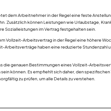
ietet dem Arbeitnehmer in der Regel eine feste Anstell
n. Zusätzlich können Leistungen wie Urlaubstage, Kran
 Sozialleistungen im Vertrag festgehalten sein.
m Vollzeit-Arbeitsvertrag in der Regel eine höhere Woc
zeit-Arbeitsverträge haben eine reduzierte Stundenzahl 
ass die genauen Bestimmungen eines Vollzeit-Arbeitsve
ein können. Es empfiehlt sich daher, den spezifischen V
gfältig zu prüfen, um alle Details zu verstehen.