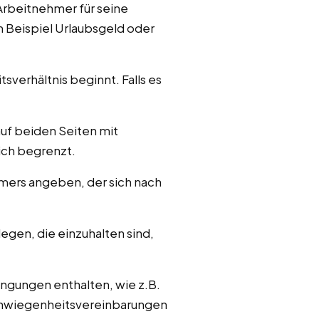
Arbeitnehmer für seine
m Beispiel Urlaubsgeld oder
sverhältnis beginnt. Falls es
auf beiden Seiten mit
ich begrenzt.
hmers angeben, der sich nach
legen, die einzuhalten sind,
ngungen enthalten, wie z.B.
schwiegenheitsvereinbarungen