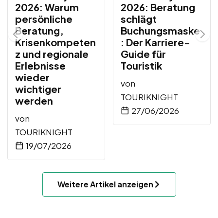
2026: Warum
2026: Beratung
persönliche
schlägt
Beratung,
Buchungsmaske
Krisenkompeten
: Der Karriere-
z und regionale
Guide für
Erlebnisse
Touristik
wieder
von
wichtiger
TOURIKNIGHT
werden
27/06/2026
von
TOURIKNIGHT
19/07/2026
Weitere Artikel anzeigen