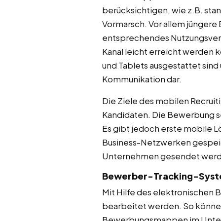
berücksichtigen, wie z.B. s
Vormarsch. Vor allem jüngere
entsprechendes Nutzungsverha
Kanal leicht erreicht werden 
und Tablets ausgestattet sind 
Kommunikation dar.
Die Ziele des mobilen Recruit
Kandidaten. Die Bewerbung se
Es gibt jedoch erste mobile L
Business-Netzwerken gespeic
Unternehmen gesendet werd
Bewerber-Tracking-Sys
Mit Hilfe des elektronische
bearbeitet werden. So könne
Bewerbungsmappen im Untern