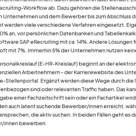
ecruiting-Workflow ab. Dazu gehören die Stellenaussch
 Unternehmen und dem Bewerber bis zum Abschluss de
werden viele verschiedene Verfahren eingesetzt. Eige
 20% an, vor persönlichen Datenbanken und Tabellenkal
oftware SAP eRecruiting mit ca. 14%. Andere Lösungen f
soft mit 7%. Immerhin 5% der Unternehmen nutzen kein
sonalkreislauf (E-HR-Kreislauf) beginnt an der elektro
ziellen Arbeitnehmern – der Karrierewebsite des Unt
ne-Stellenportal. Ergänzt werden diese Wege durch die 
nbezogen sind oder relevanten Traffic haben. Das kann 
gabe einer Fachzeitschrift sein oder ein Fachartikel wir
den auch latent suchende Bewerber/innen erreicht, wäh
ansprechen, die aktiv suchen. In beiden Fällen geht es 
r/innen bewerben.