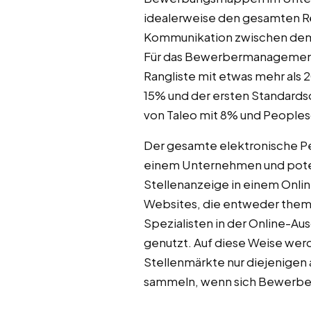
idealerweise den gesamten R
Kommunikation zwischen dem
Für das Bewerbermanagement 
Rangliste mit etwas mehr als
15% und der ersten Standards
von Taleo mit 8% und People
Der gesamte elektronische Per
einem Unternehmen und poten
Stellenanzeige in einem Onli
Websites, die entweder theme
Spezialisten in der Online-Aus
genutzt. Auf diese Weise wer
Stellenmärkte nur diejenigen 
sammeln, wenn sich Bewerbe