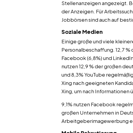
Stellenanzeigen angezeigt. B
der Anzeigen. Für Arbeitssuc
Jobbörsen sind auch auf best
Soziale Medien
Einige große und viele klein
Personalbeschaffung. 12,7 % 
Facebook (6,8%) und LinkedI
nutzen 12,9 % der großen de
und 8,3% YouTube regelmäßig 
Xing nach geeigneten Kandida
Xing, um nach Informationen ü
9,1% nutzen Facebook regelmä
großen Unternehmen in Deutsc
Arbeitgeberimagewerbung ein
Mobile Rekrutierung