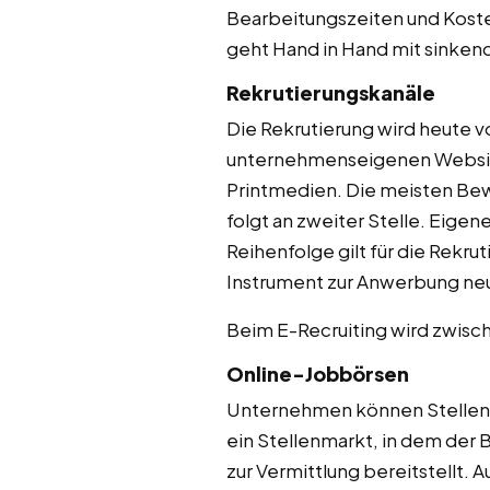
Bearbeitungszeiten und Kos
geht Hand in Hand mit sinke
Rekrutierungskanäle
Die Rekrutierung wird heute v
unternehmenseigenen Website
Printmedien. Die meisten Be
folgt an zweiter Stelle. Eige
Reihenfolge gilt für die Rekru
Instrument zur Anwerbung neue
Beim E-Recruiting wird zwisc
Online-Jobbörsen
Unternehmen können Stellenan
ein Stellenmarkt, in dem der
zur Vermittlung bereitstellt.