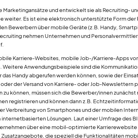
e Marketingansätze und entwickelt sie als Recruiting- un
weiter. Es ist eine elektronisch unterstützte Form der 
len Bewerbern über mobile Geräte (z.B. Handy, Smartp
 Recruiting nehmen Unternehmen und Personalvermittle
f.
bile Karriere-Websites, mobile Job-/Karriere-Apps v
Weitere Anwendungsbeispiele sind die Kommunikation
r das Handy abgerufen werden können, sowie der Einsat
 oder der Versand von Karriere- oder Job-Newslettern
 zu können, müssen sich die Bewerber/innen zunächst 
 registrieren und können dann z.B. Echtzeitinformati
der Verbreitung von Smartphones und der mobilen Intern
internetbasierten Lösungen. Laut einer Umfrage des B
ernehmen über eine mobil-optimierte Karrierewebsite 
 Zusatzangebote, die speziell die Funktionalitäten mob