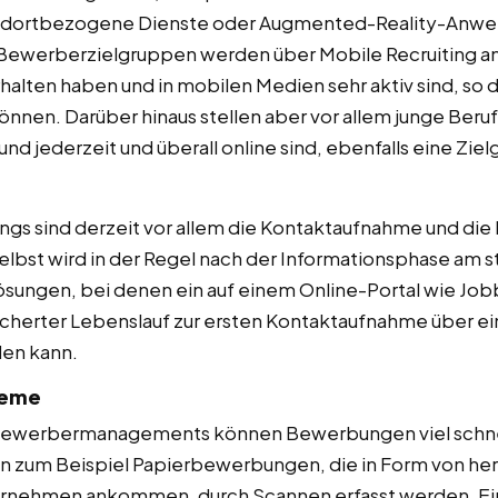
tandortbezogene Dienste oder Augmented-Reality-Anwe
 Bewerberzielgruppen werden über Mobile Recruiting an
lten haben und in mobilen Medien sehr aktiv sind, so d
können. Darüber hinaus stellen aber vor allem junge Beru
und jederzeit und überall online sind, ebenfalls eine Zie
ings sind derzeit vor allem die Kontaktaufnahme und die
lbst wird in der Regel nach der Informationsphase am
ösungen, bei denen ein auf einem Online-Portal wie Job
herter Lebenslauf zur ersten Kontaktaufnahme über ei
en kann.
teme
n Bewerbermanagements können Bewerbungen viel schn
n zum Beispiel Papierbewerbungen, die in Form von h
ehmen ankommen, durch Scannen erfasst werden. Ein 