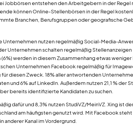
ei Jobbörsen entstehen den Arbeitgebern in der Regel n
hende können Online-Stellenbörsen in der Regel kosten
immte Branchen, Berufsgruppen oder geografische Gebie
ere Unternehmen nutzen regelmäßig Social-Media-Anwend
der Unternehmen schalten regelmäßig Stellenanzeigen au
n (6%) werden in diesem Zusammenhang etwas weniger 
utschen Unternehmen Facebook regelmäßig für Imagewe
für diesen Zweck. 18% aller antwortenden Unternehmen
ten und 6% auf LinkedIn. Außerdem nutzen 21,1 % der 
ber bereits identifizierte Kandidaten zu suchen.
ßig dafür und 8,3% nutzen StudiVZ/MeinVZ. Xing ist der
hland am häufigsten genutzt wird. Mit Facebook steht n
 anderer Kanal im Vordergrund.