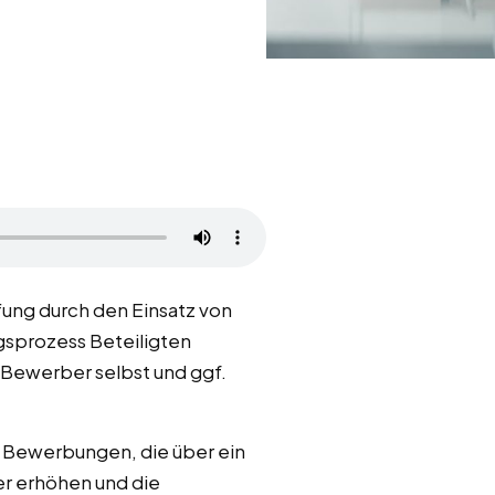
ung durch den Einsatz von
gsprozess Beteiligten
 Bewerber selbst und ggf.
s Bewerbungen, die über ein
er erhöhen und die