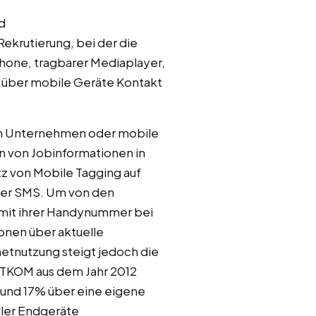
d
Rekrutierung, bei der die
hone, tragbarer Mediaplayer,
r über mobile Geräte Kontakt
on Unternehmen oder mobile
 von Jobinformationen in
z von Mobile Tagging auf
 per SMS. Um von den
mit ihrer Handynummer bei
onen über aktuelle
etnutzung steigt jedoch die
ITKOM aus dem Jahr 2012
und 17% über eine eigene
iler Endgeräte