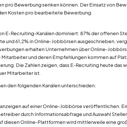
ten pro Bewerbung senken können. Der Einsatz von 
nden Kosten pro bearbeitete Bewerbung.
on E-Recruiting-Kanälen dominiert: 87% der offenen Ste
 und 61,2% in Online-Jobbörsen ausgeschrieben, vergl
werbungen erhalten Unternehmen über Online-Jobbörsen
ne Mitarbeiter und deren Empfehlungen kommen auf Platz
tierung. Die Zahlen zeigen, dass E-Recruiting heute das 
r Mitarbeiter ist.
hen den folgenden Kanälen unterschieden:
zeigen auf einer Online-Jobbörse veröffentlichen. Ein
 Betreiber durch Informationsabfrage und Auswahl Stel
 Auf diesen Online-Plattformen wird mittlerweile eine gr