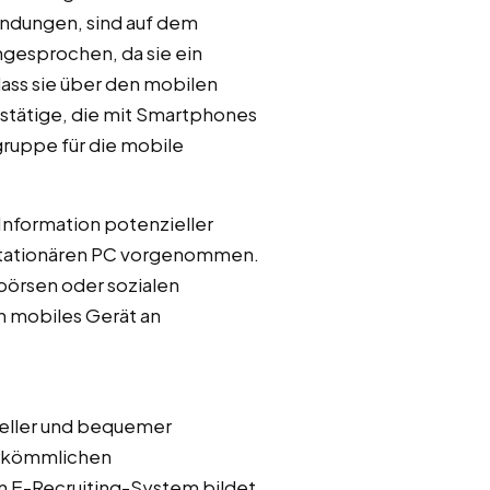
ndungen, sind auf dem
gesprochen, da sie ein
ass sie über den mobilen
fstätige, die mit Smartphones
lgruppe für die mobile
 Information potenzieller
 stationären PC vorgenommen.
börsen oder sozialen
n mobiles Gerät an
eller und bequemer
erkömmlichen
E-Recruiting-System bildet