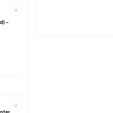
d) –
unter