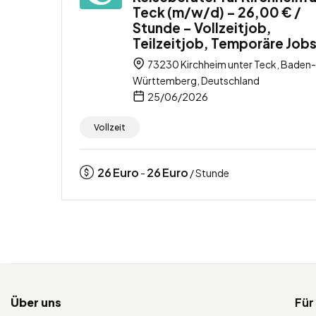
Teck (m/w/d) – 26,00 € /
Stunde – Vollzeitjob,
Teilzeitjob, Temporäre Job
73230 Kirchheim unter Teck, Baden-
Württemberg, Deutschland
25/06/2026
Vollzeit
26
Euro
26
Euro
-
/ Stunde
Über uns
Für