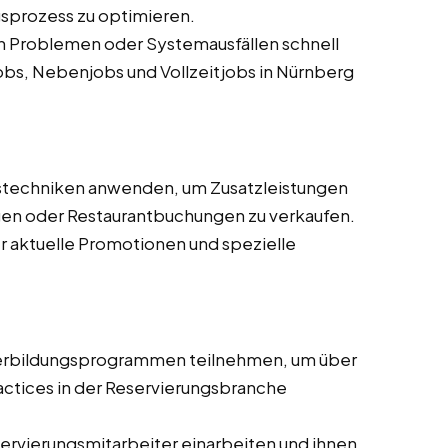
gsprozess zu optimieren.
en Problemen oder Systemausfällen schnell
obs, Nebenjobs und Vollzeitjobs in Nürnberg
fstechniken anwenden, um Zusatzleistungen
n oder Restaurantbuchungen zu verkaufen.
r aktuelle Promotionen und spezielle
terbildungsprogrammen teilnehmen, um über
actices in der Reservierungsbranche
ervierungsmitarbeiter einarbeiten und ihnen