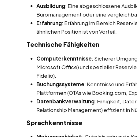
Ausbildung
: Eine abgeschlossene Ausbil
Büromanagement oder eine vergleichbare
Erfahrung
: Erfahrung im Bereich Reservi
ähnlichen Position ist von Vorteil.
Technische Fähigkeiten
Computerkenntnisse
: Sicherer Umgan
Microsoft Office) und spezieller Reserv
Fidelio).
Buchungssysteme
: Kenntnisse und Erf
Plattformen (OTAs wie Booking.com, Expe
Datenbankverwaltung
: Fähigkeit, Da
Relationship Management) effizient in N
Sprachkenntnisse
Mehrsprachigkeit
: Gute bis sehr gute 