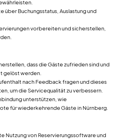
ewährleisten.
e über Buchungsstatus, Auslastung und
ervierungen vorbereiten und sicherstellen,
rden.
cherstellen, dass die Gäste zufrieden sind und
nt gelöst werden.
Aufenthalt nach Feedback fragen und dieses
en, um die Servicequalität zu verbessern.
bindung unterstützen, wie
e für wiederkehrende Gäste in Nürnberg.
ente Nutzung von Reservierungssoftware und