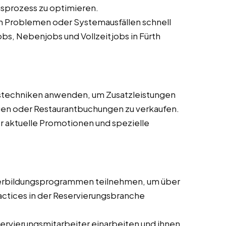
gsprozess zu optimieren.
en Problemen oder Systemausfällen schnell
bs, Nebenjobs und Vollzeitjobs in Fürth
fstechniken anwenden, um Zusatzleistungen
n oder Restaurantbuchungen zu verkaufen.
r aktuelle Promotionen und spezielle
terbildungsprogrammen teilnehmen, um über
actices in der Reservierungsbranche
ervierungsmitarbeiter einarbeiten und ihnen