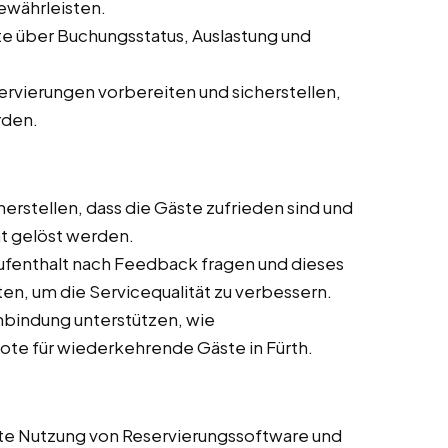
ewährleisten.
e über Buchungsstatus, Auslastung und
ervierungen vorbereiten und sicherstellen,
rden.
cherstellen, dass die Gäste zufrieden sind und
nt gelöst werden.
Aufenthalt nach Feedback fragen und dieses
en, um die Servicequalität zu verbessern.
bindung unterstützen, wie
e für wiederkehrende Gäste in Fürth.
ente Nutzung von Reservierungssoftware und