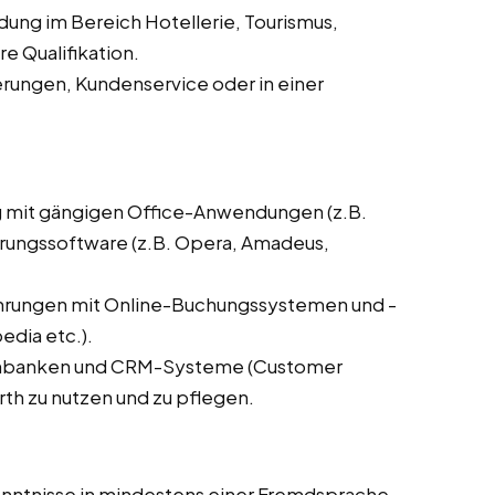
dung im Bereich Hotellerie, Tourismus,
 Qualifikation.
erungen, Kundenservice oder in einer
g mit gängigen Office-Anwendungen (z.B.
ierungssoftware (z.B. Opera, Amadeus,
ahrungen mit Online-Buchungssystemen und -
dia etc.).
tenbanken und CRM-Systeme (Customer
rth zu nutzen und zu pflegen.
Kenntnisse in mindestens einer Fremdsprache,