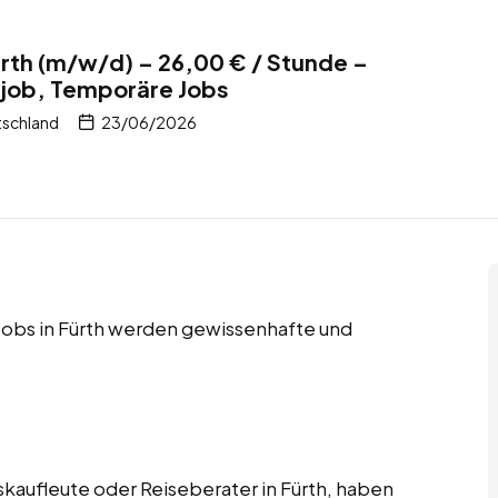
ürth (m/w/d) – 26,00 € / Stunde –
itjob, Temporäre Jobs
tschland
23/06/2026
 Jobs in Fürth werden gewissenhafte und
skaufleute oder Reiseberater in Fürth, haben