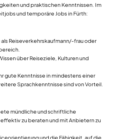
igkeiten und praktischen Kenntnissen. Im
zeitjobs und temporäre Jobs in Fürth:
 als Reiseverkehrskaufmann/-frau oder
bereich.
issen über Reiseziele, Kulturen und
ehr gute Kenntnisse in mindestens einer
itere Sprachkenntnisse sind von Vorteil.
ete mündliche und schriftliche
ffektiv zu beraten und mit Anbietern zu
ceorientierung und die Fähigkeit, auf die