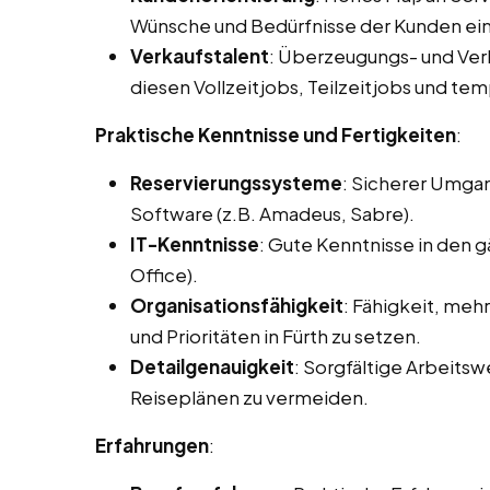
Wünsche und Bedürfnisse der Kunden ei
Verkaufstalent
: Überzeugungs- und Ve
diesen Vollzeitjobs, Teilzeitjobs und tem
Praktische Kenntnisse und Fertigkeiten
:
Reservierungssysteme
: Sicherer Umga
Software (z.B. Amadeus, Sabre).
IT-Kenntnisse
: Gute Kenntnisse in den
Office).
Organisationsfähigkeit
: Fähigkeit, meh
und Prioritäten in Fürth zu setzen.
Detailgenauigkeit
: Sorgfältige Arbeits
Reiseplänen zu vermeiden.
Erfahrungen
: