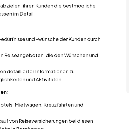
f abzielen, ihren Kunden die bestmögliche
ssen im Detail:
ebedürfnisse und -wünsche der Kunden durch
von Reiseangeboten, die den Wünschen und
len detaillierter Informationen zu
lichkeiten und Aktivitäten.
men
:
Hotels, Mietwagen, Kreuzfahrten und
kauf von Reiseversicherungen bei diesen
e Jobs in Bergkamen.