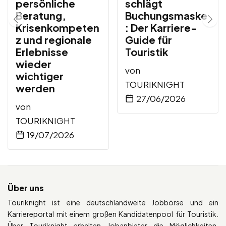
persönliche
schlägt
Beratung,
Buchungsmaske
Krisenkompeten
: Der Karriere-
z und regionale
Guide für
Erlebnisse
Touristik
wieder
von
wichtiger
TOURIKNIGHT
werden
27/06/2026
von
TOURIKNIGHT
19/07/2026
Über uns
Touriknight ist eine deutschlandweite Jobbörse und ein
Karriereportal mit einem großen Kandidatenpool für Touristik.
Über Touriknight erhalten Jobanbieter die Möglichkeiten,