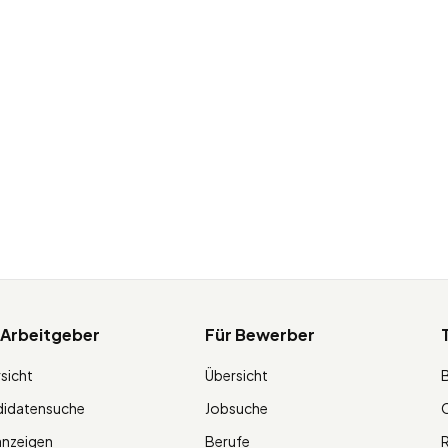
 Arbeitgeber
Für Bewerber
sicht
Übersicht
didatensuche
Jobsuche
O
anzeigen
Berufe
R