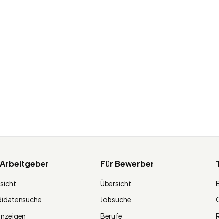
 Arbeitgeber
Für Bewerber
sicht
Übersicht
didatensuche
Jobsuche
O
anzeigen
Berufe
R