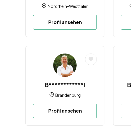
Nordrhein-Westfalen
Profil ansehen
B************l
B
Brandenburg
Profil ansehen