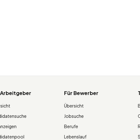
 Arbeitgeber
Für Bewerber
sicht
Übersicht
didatensuche
Jobsuche
O
anzeigen
Berufe
R
didatenpool
Lebenslauf
S