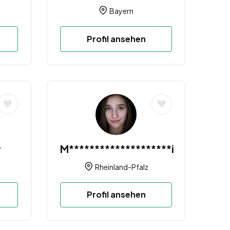
Bayern
Profil ansehen
r
M********************i
Rheinland-Pfalz
Profil ansehen