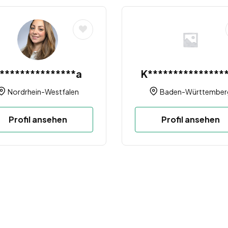
***************a
K***************
Nordrhein-Westfalen
Baden-Württember
Profil ansehen
Profil ansehen