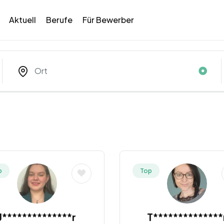
Aktuell
Berufe
Für Bewerber
p
Top
J**************r
T**************