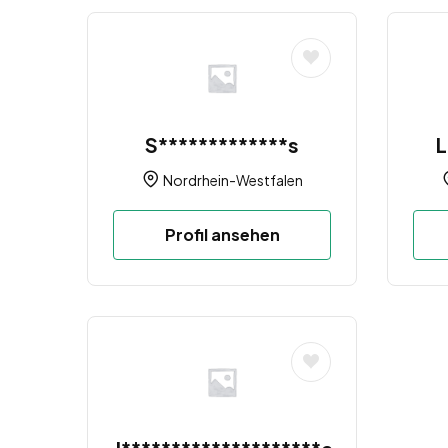
S*************s
L
Nordrhein-Westfalen
Profil ansehen