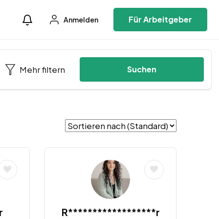
Für Arbeitgeber
Anmelden
Mehr filtern
Suchen
r
R******************r