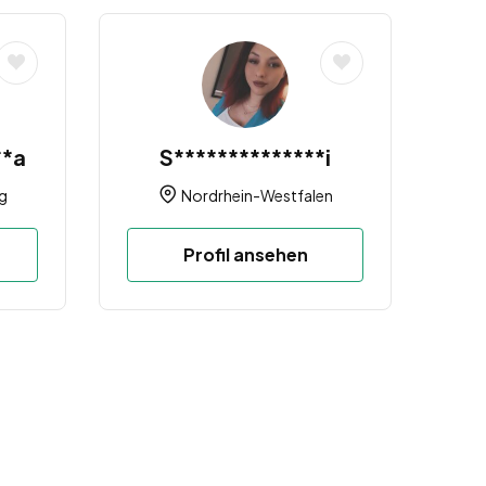
**a
S**************i
g
Nordrhein-Westfalen
Profil ansehen