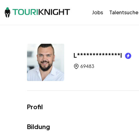
Jobs
Talentsuche
L**************l
69483
Profil
Bildung