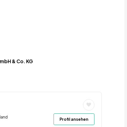
mbH & Co. KG
land
Profil ansehen