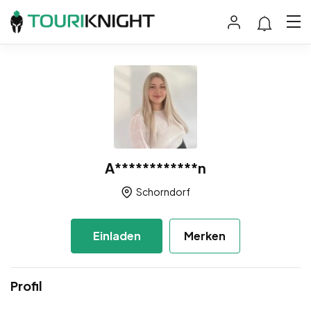
A************n
Schorndorf
Einladen
Merken
Profil