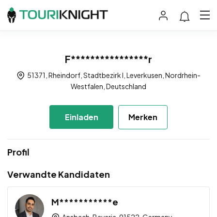
F****************r
51371, Rheindorf, Stadtbezirk I, Leverkusen, Nordrhein-
Westfalen, Deutschland
Einladen
Merken
Profil
Verwandte Kandidaten
M***********e
Ansbach, Bavaria, 91522, Germany