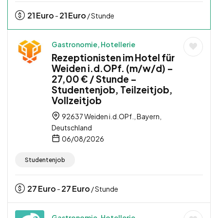
21
Euro
21
Euro
-
/ Stunde
Gastronomie, Hotellerie
Rezeptionisten im Hotel für
Weiden i.d.OPf. (m/w/d) –
27,00 € / Stunde –
Studentenjob, Teilzeitjob,
Vollzeitjob
92637 Weiden i.d.OPf., Bayern,
Deutschland
06/08/2026
Studentenjob
27
Euro
27
Euro
-
/ Stunde
Gastronomie, Hotellerie