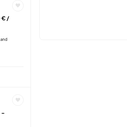
 € /
land
 –