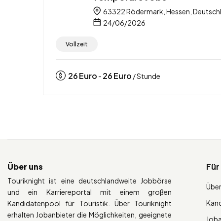
63322 Rödermark, Hessen, Deutsch
24/06/2026
Vollzeit
26
Euro
26
Euro
-
/ Stunde
Über uns
Für
Touriknight ist eine deutschlandweite Jobbörse
Über
und ein Karriereportal mit einem großen
Kan
Kandidatenpool für Touristik. Über Touriknight
erhalten Jobanbieter die Möglichkeiten, geeignete
Job