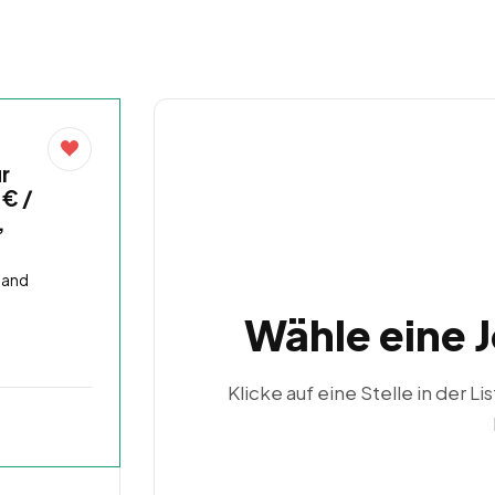
r
€ /
,
land
Wähle eine 
Klicke auf eine Stelle in der Li