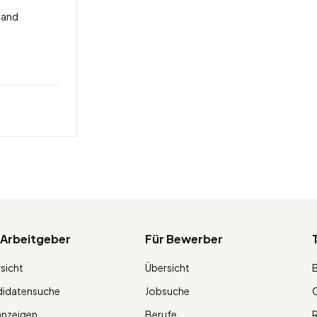
land
 Arbeitgeber
Für Bewerber
sicht
Übersicht
didatensuche
Jobsuche
O
anzeigen
Berufe
R