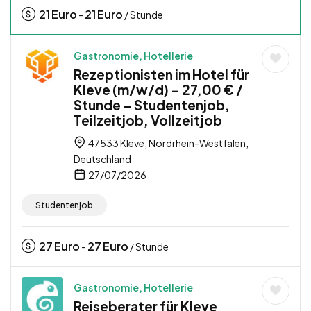
21
Euro
21
Euro
-
/ Stunde
Gastronomie, Hotellerie
Rezeptionisten im Hotel für
Kleve (m/w/d) – 27,00 € /
Stunde – Studentenjob,
Teilzeitjob, Vollzeitjob
47533 Kleve, Nordrhein-Westfalen,
Deutschland
27/07/2026
Studentenjob
27
Euro
27
Euro
-
/ Stunde
Gastronomie, Hotellerie
Reiseberater für Kleve