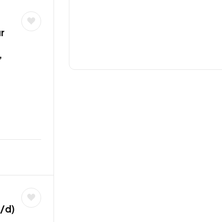
r
,
w/d)