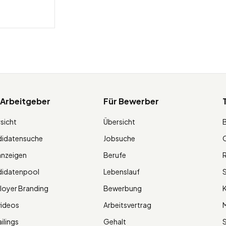
 Arbeitgeber
Für Bewerber
sicht
Übersicht
didatensuche
Jobsuche
O
anzeigen
Berufe
R
didatenpool
Lebenslauf
S
oyer Branding
Bewerbung
K
videos
Arbeitsvertrag
M
ilings
Gehalt