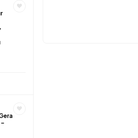
r
,
d
 Gera
 –