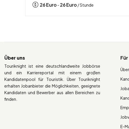
26
Euro
26
Euro
-
/ Stunde
Über uns
Für
Touriknight ist eine deutschlandweite Jobbörse
Über
und ein Karriereportal mit einem großen
Kan
Kandidatenpool für Touristik. Über Touriknight
erhalten Jobanbieter die Möglichkeiten, geeignete
Job
Kandidaten und Bewerber aus allen Bereichen zu
Kan
finden.
Empl
Job
E-Ma