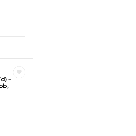
d
/d) –
job,
s
d