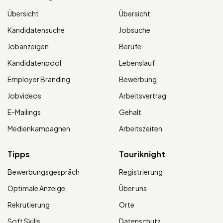
Übersicht
Übersicht
Kandidatensuche
Jobsuche
Jobanzeigen
Berufe
Kandidatenpool
Lebenslauf
Employer Branding
Bewerbung
Jobvideos
Arbeitsvertrag
E-Mailings
Gehalt
Medienkampagnen
Arbeitszeiten
Tipps
Touriknight
Bewerbungsgespräch
Registrierung
Optimale Anzeige
Über uns
Rekrutierung
Orte
Soft Skills
Datenschutz