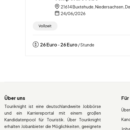
21614 Buxtehude, Niedersachsen, D
24/06/2026
Vollzeit
26
Euro
26
Euro
-
/ Stunde
Über uns
Für
Touriknight ist eine deutschlandweite Jobbörse
Über
und ein Karriereportal mit einem großen
Kan
Kandidatenpool für Touristik. Über Touriknight
erhalten Jobanbieter die Möglichkeiten, geeignete
Job