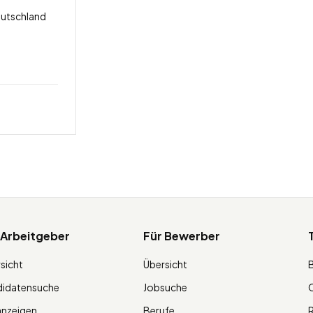
eutschland
 Arbeitgeber
Für Bewerber
sicht
Übersicht
didatensuche
Jobsuche
O
anzeigen
Berufe
R