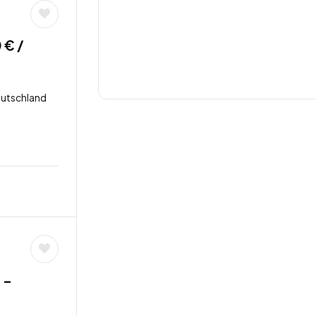
 € /
eutschland
 –