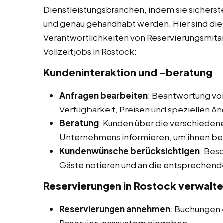
Dienstleistungsbranchen, indem sie sicherst
und genau gehandhabt werden. Hier sind die 
Verantwortlichkeiten von Reservierungsmita
Vollzeitjobs in Rostock:
Kundeninteraktion und -beratung
Anfragen bearbeiten
: Beantwortung von
Verfügbarkeit, Preisen und speziellen A
Beratung
: Kunden über die verschieden
Unternehmens informieren, um ihnen bei
Kundenwünsche berücksichtigen
: Bes
Gäste notieren und an die entsprechend
Reservierungen in Rostock
verwalt
Reservierungen annehmen
: Buchungen
Reservierungssystem eingeben.