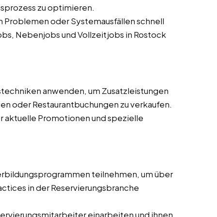
gsprozess zu optimieren.
en Problemen oder Systemausfällen schnell
obs, Nebenjobs und Vollzeitjobs in Rostock
fstechniken anwenden, um Zusatzleistungen
n oder Restaurantbuchungen zu verkaufen.
r aktuelle Promotionen und spezielle
terbildungsprogrammen teilnehmen, um über
actices in der Reservierungsbranche
ervierungsmitarbeiter einarbeiten und ihnen