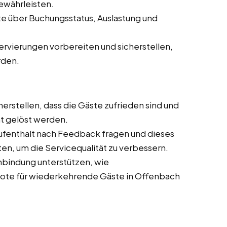
ewährleisten.
e über Buchungsstatus, Auslastung und
ervierungen vorbereiten und sicherstellen,
rden.
cherstellen, dass die Gäste zufrieden sind und
nt gelöst werden.
Aufenthalt nach Feedback fragen und dieses
en, um die Servicequalität zu verbessern.
bindung unterstützen, wie
e für wiederkehrende Gäste in Offenbach