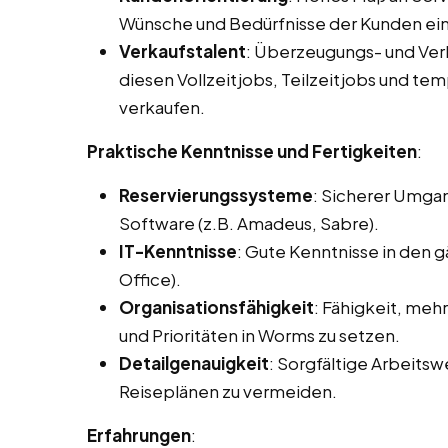
Wünsche und Bedürfnisse der Kunden ei
Verkaufstalent
: Überzeugungs- und Ve
diesen Vollzeitjobs, Teilzeitjobs und te
verkaufen.
Praktische Kenntnisse und Fertigkeiten
:
Reservierungssysteme
: Sicherer Umga
Software (z.B. Amadeus, Sabre).
IT-Kenntnisse
: Gute Kenntnisse in den
Office).
Organisationsfähigkeit
: Fähigkeit, meh
und Prioritäten in Worms zu setzen.
Detailgenauigkeit
: Sorgfältige Arbeits
Reiseplänen zu vermeiden.
Erfahrungen
: