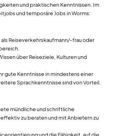
igkeiten und praktischen Kenntnissen. Im
lzeitjobs und temporäre Jobs in Worms:
 als Reiseverkehrskaufmann/-frau oder
bereich.
issen über Reiseziele, Kulturen und
ehr gute Kenntnisse in mindestens einer
itere Sprachkenntnisse sind von Vorteil.
ete mündliche und schriftliche
ffektiv zu beraten und mit Anbietern zu
ceorientierung und die Fähigkeit, auf die