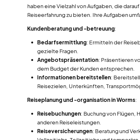
haben eine Vielzahl von Aufgaben, die darau
Reiseerfahrung zu bieten. Ihre Aufgaben umfa
Kundenberatung und -betreuung
:
Bedarfsermittlung
: Ermitteln der Reis
gezielte Fragen.
Angebotspräsentation
: Präsentieren 
dem Budget der Kunden entsprechen.
Informationen bereitstellen
: Bereitstel
Reisezielen, Unterkünften, Transportmög
Reiseplanung und -organisation in Worms
:
Reisebuchungen
: Buchung von Flügen, 
anderen Reiseleistungen.
Reiseversicherungen
: Beratung und Ver
Vollzeitjobs, Teilzeitjobs und temporäre