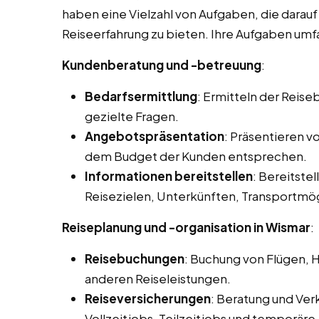
haben eine Vielzahl von Aufgaben, die darau
Reiseerfahrung zu bieten. Ihre Aufgaben umfa
Kundenberatung und -betreuung
:
Bedarfsermittlung
: Ermitteln der Reis
gezielte Fragen.
Angebotspräsentation
: Präsentieren 
dem Budget der Kunden entsprechen.
Informationen bereitstellen
: Bereitstel
Reisezielen, Unterkünften, Transportmög
Reiseplanung und -organisation in Wismar
:
Reisebuchungen
: Buchung von Flügen, 
anderen Reiseleistungen.
Reiseversicherungen
: Beratung und Ver
Vollzeitjobs, Teilzeitjobs und temporäre 