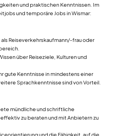
igkeiten und praktischen Kenntnissen. Im
lzeitjobs und temporäre Jobs in Wismar:
 als Reiseverkehrskaufmann/-frau oder
bereich.
issen über Reiseziele, Kulturen und
ehr gute Kenntnisse in mindestens einer
itere Sprachkenntnisse sind von Vorteil.
ete mündliche und schriftliche
ffektiv zu beraten und mit Anbietern zu
ceorientierung und die Fähigkeit, auf die