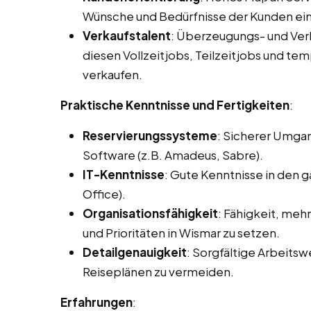
Wünsche und Bedürfnisse der Kunden ei
Verkaufstalent
: Überzeugungs- und Ve
diesen Vollzeitjobs, Teilzeitjobs und tem
verkaufen.
Praktische Kenntnisse und Fertigkeiten
:
Reservierungssysteme
: Sicherer Umga
Software (z.B. Amadeus, Sabre).
IT-Kenntnisse
: Gute Kenntnisse in den
Office).
Organisationsfähigkeit
: Fähigkeit, meh
und Prioritäten in Wismar zu setzen.
Detailgenauigkeit
: Sorgfältige Arbeits
Reiseplänen zu vermeiden.
Erfahrungen
: