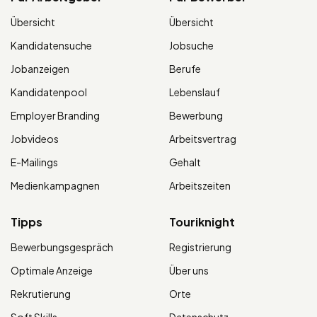
Übersicht
Übersicht
Kandidatensuche
Jobsuche
Jobanzeigen
Berufe
Kandidatenpool
Lebenslauf
Employer Branding
Bewerbung
Jobvideos
Arbeitsvertrag
E-Mailings
Gehalt
Medienkampagnen
Arbeitszeiten
Tipps
Touriknight
Bewerbungsgespräch
Registrierung
Optimale Anzeige
Über uns
Rekrutierung
Orte
Soft Skills
Datenschutz