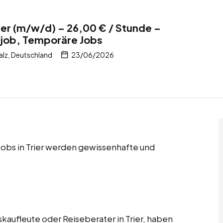
rier (m/w/d) – 26,00 € / Stunde –
itjob, Temporäre Jobs
alz, Deutschland
23/06/2026
 Jobs in Trier werden gewissenhafte und
kaufleute oder Reiseberater in Trier, haben