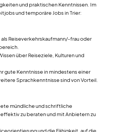
igkeiten und praktischen Kenntnissen. Im
zeitjobs und temporäre Jobs in Trier:
 als Reiseverkehrskaufmann/-frau oder
bereich.
issen über Reiseziele, Kulturen und
ehr gute Kenntnisse in mindestens einer
itere Sprachkenntnisse sind von Vorteil.
ete mündliche und schriftliche
ffektiv zu beraten und mit Anbietern zu
ceorientierung und die Fähigkeit, auf die