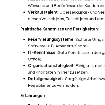
Wünsche und Bedürfnisse der Kunden ei
Verkaufstalent
: Überzeugungs- und Ve
diesen Vollzeitjobs, Teilzeitjobs und tem
Praktische Kenntnisse und Fertigkeiten
:
Reservierungssysteme
: Sicherer Umga
Software (z.B. Amadeus, Sabre).
IT-Kenntnisse
: Gute Kenntnisse in den
Office).
Organisationsfähigkeit
: Fähigkeit, meh
und Prioritäten in Trier zu setzen.
Detailgenauigkeit
: Sorgfältige Arbeits
Reiseplänen zu vermeiden.
Erfahrungen
: