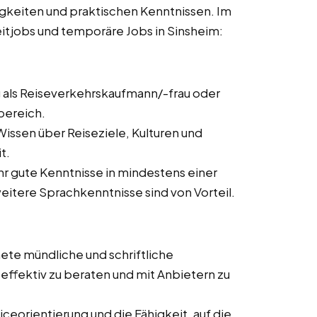
igkeiten und praktischen Kenntnissen. Im
lzeitjobs und temporäre Jobs in Sinsheim:
 als Reiseverkehrskaufmann/-frau oder
bereich.
issen über Reiseziele, Kulturen und
t.
ehr gute Kenntnisse in mindestens einer
itere Sprachkenntnisse sind von Vorteil.
ete mündliche und schriftliche
ffektiv zu beraten und mit Anbietern zu
ceorientierung und die Fähigkeit, auf die