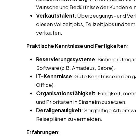
Wünsche und Bedürfnisse der Kunden ei
Verkaufstalent
: Überzeugungs- und Ve
diesen Vollzeitjobs, Teilzeitjobs und tem
verkaufen.
Praktische Kenntnisse und Fertigkeiten
:
Reservierungssysteme
: Sicherer Umga
Software (z.B. Amadeus, Sabre).
IT-Kenntnisse
: Gute Kenntnisse in den
Office).
Organisationsfähigkeit
: Fähigkeit, meh
und Prioritäten in Sinsheim zu setzen.
Detailgenauigkeit
: Sorgfältige Arbeits
Reiseplänen zu vermeiden.
Erfahrungen
: