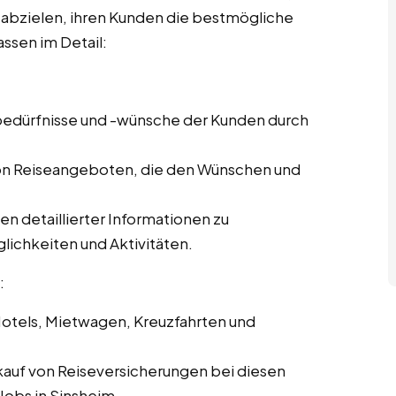
f abzielen, ihren Kunden die bestmögliche
ssen im Detail:
ebedürfnisse und -wünsche der Kunden durch
von Reiseangeboten, die den Wünschen und
len detaillierter Informationen zu
lichkeiten und Aktivitäten.
:
Hotels, Mietwagen, Kreuzfahrten und
kauf von Reiseversicherungen bei diesen
Jobs in Sinsheim.