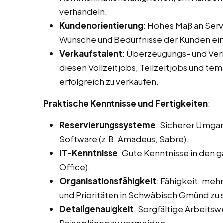
verhandeln.
Kundenorientierung
: Hohes Maß an Servi
Wünsche und Bedürfnisse der Kunden ei
Verkaufstalent
: Überzeugungs- und Ve
diesen Vollzeitjobs, Teilzeitjobs und t
erfolgreich zu verkaufen.
Praktische Kenntnisse und Fertigkeiten
:
Reservierungssysteme
: Sicherer Umga
Software (z.B. Amadeus, Sabre).
IT-Kenntnisse
: Gute Kenntnisse in den
Office).
Organisationsfähigkeit
: Fähigkeit, meh
und Prioritäten in Schwäbisch Gmünd zu 
Detailgenauigkeit
: Sorgfältige Arbeits
Reiseplänen zu vermeiden.