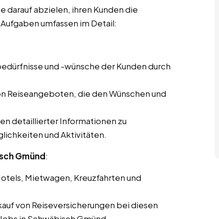
e darauf abzielen, ihren Kunden die
 Aufgaben umfassen im Detail:
ebedürfnisse und -wünsche der Kunden durch
von Reiseangeboten, die den Wünschen und
len detaillierter Informationen zu
lichkeiten und Aktivitäten.
bisch Gmünd
:
Hotels, Mietwagen, Kreuzfahrten und
kauf von Reiseversicherungen bei diesen
e Jobs in Schwäbisch Gmünd.