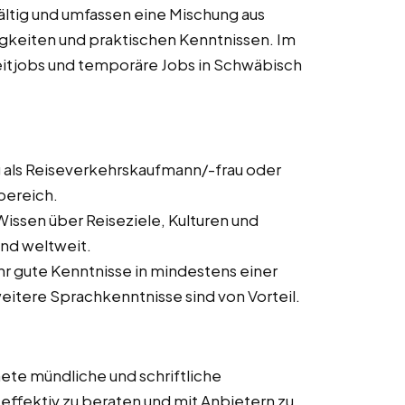
ältig und umfassen eine Mischung aus
igkeiten und praktischen Kenntnissen. Im
lzeitjobs und temporäre Jobs in Schwäbisch
 als Reiseverkehrskaufmann/-frau oder
bereich.
issen über Reiseziele, Kulturen und
nd weltweit.
ehr gute Kenntnisse in mindestens einer
itere Sprachkenntnisse sind von Vorteil.
ete mündliche und schriftliche
ffektiv zu beraten und mit Anbietern zu