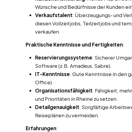
Wünsche und Bedürfnisse der Kunden ei
Verkaufstalent
: Überzeugungs- und Ve
diesen Vollzeitjobs, Teilzeitjobs und tem
verkaufen.
Praktische Kenntnisse und Fertigkeiten
:
Reservierungssysteme
: Sicherer Umga
Software (z.B. Amadeus, Sabre).
IT-Kenntnisse
: Gute Kenntnisse in den
Office).
Organisationsfähigkeit
: Fähigkeit, meh
und Prioritäten in Rheine zu setzen.
Detailgenauigkeit
: Sorgfältige Arbeits
Reiseplänen zu vermeiden.
Erfahrungen
: