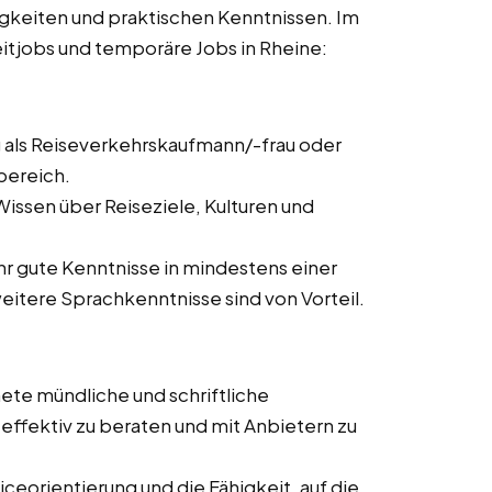
igkeiten und praktischen Kenntnissen. Im
zeitjobs und temporäre Jobs in Rheine:
 als Reiseverkehrskaufmann/-frau oder
bereich.
issen über Reiseziele, Kulturen und
ehr gute Kenntnisse in mindestens einer
itere Sprachkenntnisse sind von Vorteil.
ete mündliche und schriftliche
ffektiv zu beraten und mit Anbietern zu
ceorientierung und die Fähigkeit, auf die