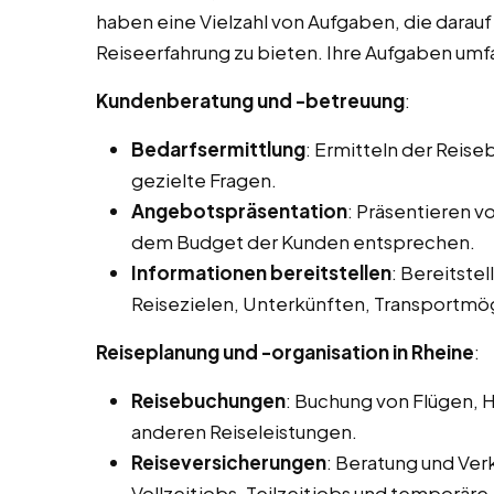
haben eine Vielzahl von Aufgaben, die darau
Reiseerfahrung zu bieten. Ihre Aufgaben umfa
Kundenberatung und -betreuung
:
Bedarfsermittlung
: Ermitteln der Reis
gezielte Fragen.
Angebotspräsentation
: Präsentieren 
dem Budget der Kunden entsprechen.
Informationen bereitstellen
: Bereitstel
Reisezielen, Unterkünften, Transportmög
Reiseplanung und -organisation in Rheine
:
Reisebuchungen
: Buchung von Flügen, 
anderen Reiseleistungen.
Reiseversicherungen
: Beratung und Ver
Vollzeitjobs, Teilzeitjobs und temporäre 