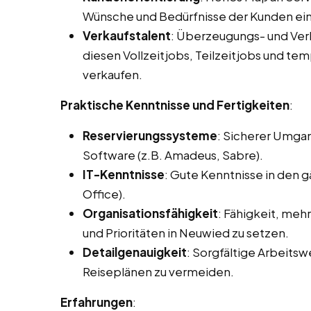
Wünsche und Bedürfnisse der Kunden ei
Verkaufstalent
: Überzeugungs- und Ve
diesen Vollzeitjobs, Teilzeitjobs und te
verkaufen.
Praktische Kenntnisse und Fertigkeiten
:
Reservierungssysteme
: Sicherer Umga
Software (z.B. Amadeus, Sabre).
IT-Kenntnisse
: Gute Kenntnisse in den
Office).
Organisationsfähigkeit
: Fähigkeit, meh
und Prioritäten in Neuwied zu setzen.
Detailgenauigkeit
: Sorgfältige Arbeits
Reiseplänen zu vermeiden.
Erfahrungen
: