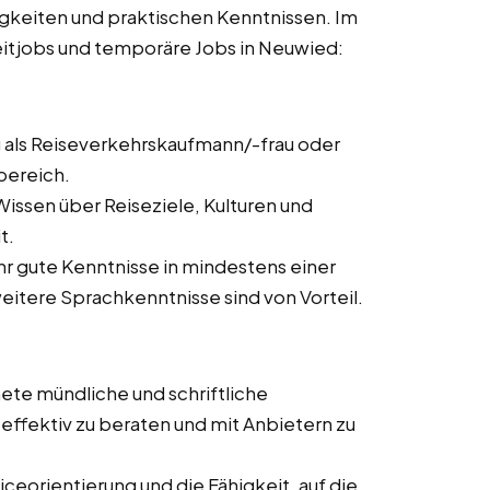
igkeiten und praktischen Kenntnissen. Im
lzeitjobs und temporäre Jobs in Neuwied:
 als Reiseverkehrskaufmann/-frau oder
bereich.
issen über Reiseziele, Kulturen und
t.
ehr gute Kenntnisse in mindestens einer
itere Sprachkenntnisse sind von Vorteil.
ete mündliche und schriftliche
ffektiv zu beraten und mit Anbietern zu
ceorientierung und die Fähigkeit, auf die