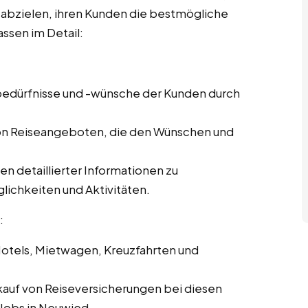
f abzielen, ihren Kunden die bestmögliche
ssen im Detail:
ebedürfnisse und -wünsche der Kunden durch
von Reiseangeboten, die den Wünschen und
len detaillierter Informationen zu
lichkeiten und Aktivitäten.
:
Hotels, Mietwagen, Kreuzfahrten und
kauf von Reiseversicherungen bei diesen
 Jobs in Neuwied.