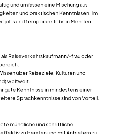
ältig und umfassen eine Mischung aus
igkeiten und praktischen Kenntnissen. Im
lzeitjobs und temporäre Jobs in Menden
 als Reiseverkehrskaufmann/-frau oder
bereich.
issen über Reiseziele, Kulturen und
d) weltweit.
ehr gute Kenntnisse in mindestens einer
itere Sprachkenntnisse sind von Vorteil.
ete mündliche und schriftliche
ffektiv zu beraten und mit Anbietern zu