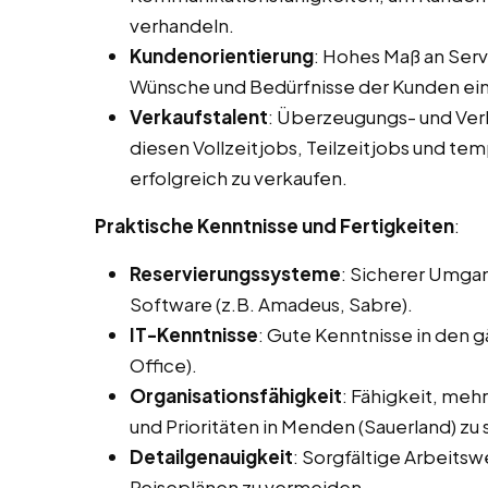
verhandeln.
Kundenorientierung
: Hohes Maß an Servi
Wünsche und Bedürfnisse der Kunden ei
Verkaufstalent
: Überzeugungs- und Ve
diesen Vollzeitjobs, Teilzeitjobs und te
erfolgreich zu verkaufen.
Praktische Kenntnisse und Fertigkeiten
:
Reservierungssysteme
: Sicherer Umga
Software (z.B. Amadeus, Sabre).
IT-Kenntnisse
: Gute Kenntnisse in den
Office).
Organisationsfähigkeit
: Fähigkeit, meh
und Prioritäten in Menden (Sauerland) zu 
Detailgenauigkeit
: Sorgfältige Arbeits
Reiseplänen zu vermeiden.