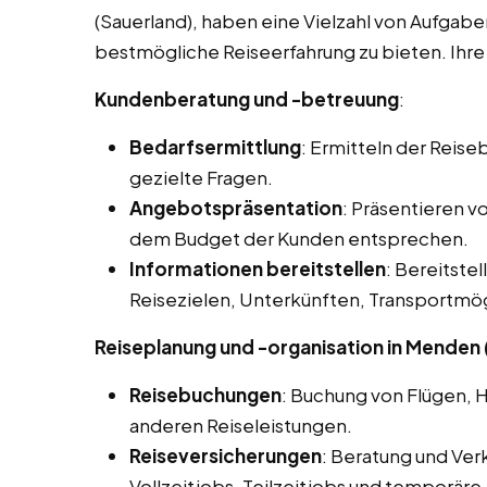
(Sauerland), haben eine Vielzahl von Aufgaben
bestmögliche Reiseerfahrung zu bieten. Ihre
Kundenberatung und -betreuung
:
Bedarfsermittlung
: Ermitteln der Reis
gezielte Fragen.
Angebotspräsentation
: Präsentieren 
dem Budget der Kunden entsprechen.
Informationen bereitstellen
: Bereitstel
Reisezielen, Unterkünften, Transportmög
Reiseplanung und -organisation in Menden 
Reisebuchungen
: Buchung von Flügen, 
anderen Reiseleistungen.
Reiseversicherungen
: Beratung und Ver
Vollzeitjobs, Teilzeitjobs und temporäre