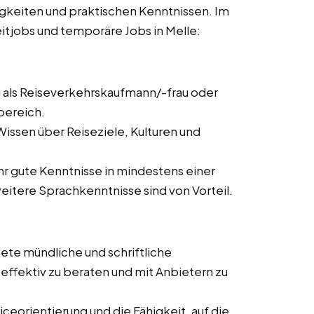
igkeiten und praktischen Kenntnissen. Im
zeitjobs und temporäre Jobs in Melle:
 als Reiseverkehrskaufmann/-frau oder
bereich.
issen über Reiseziele, Kulturen und
ehr gute Kenntnisse in mindestens einer
itere Sprachkenntnisse sind von Vorteil.
ete mündliche und schriftliche
ffektiv zu beraten und mit Anbietern zu
ceorientierung und die Fähigkeit, auf die