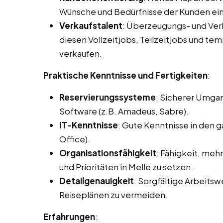
Wünsche und Bedürfnisse der Kunden ei
Verkaufstalent
: Überzeugungs- und Ve
diesen Vollzeitjobs, Teilzeitjobs und tem
verkaufen.
Praktische Kenntnisse und Fertigkeiten
:
Reservierungssysteme
: Sicherer Umga
Software (z.B. Amadeus, Sabre).
IT-Kenntnisse
: Gute Kenntnisse in den
Office).
Organisationsfähigkeit
: Fähigkeit, meh
und Prioritäten in Melle zu setzen.
Detailgenauigkeit
: Sorgfältige Arbeits
Reiseplänen zu vermeiden.
Erfahrungen
: