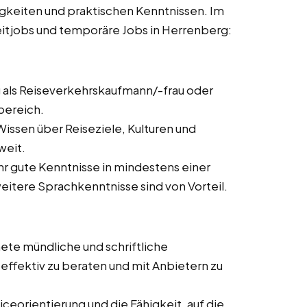
igkeiten und praktischen Kenntnissen. Im
lzeitjobs und temporäre Jobs in Herrenberg:
 als Reiseverkehrskaufmann/-frau oder
bereich.
issen über Reiseziele, Kulturen und
weit.
ehr gute Kenntnisse in mindestens einer
itere Sprachkenntnisse sind von Vorteil.
ete mündliche und schriftliche
ffektiv zu beraten und mit Anbietern zu
ceorientierung und die Fähigkeit, auf die