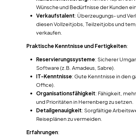
Wünsche und Bedürfnisse der Kunden ei
Verkaufstalent
: Überzeugungs- und Ve
diesen Vollzeitjobs, Teilzeitjobs und te
verkaufen.
Praktische Kenntnisse und Fertigkeiten
:
Reservierungssysteme
: Sicherer Umga
Software (z.B. Amadeus, Sabre).
IT-Kenntnisse
: Gute Kenntnisse in den
Office).
Organisationsfähigkeit
: Fähigkeit, meh
und Prioritäten in Herrenberg zu setzen.
Detailgenauigkeit
: Sorgfältige Arbeits
Reiseplänen zu vermeiden.
Erfahrungen
: