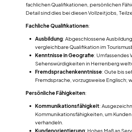
fachlichen Qualifikationen, persönlichen Fäh
Detail sind dies bei diesen Vollzeitjobs, Tei
Fachliche Qualifikationen
:
Ausbildung
: Abgeschlossene Ausbildung
vergleichbare Qualifikation im Tourismus
Kenntnisse in Geografie
: Umfassendes W
Sehenswürdigkeiten in Herrenberg welt
Fremdsprachenkenntnisse
: Gute bis s
Fremdsprache, vorzugsweise Englisch; we
Persönliche Fähigkeiten
:
Kommunikationsfähigkeit
: Ausgezeichn
Kommunikationsfähigkeiten, um Kunden e
verhandeln.
Kundenorientierung
: Hohes Maß an Servi