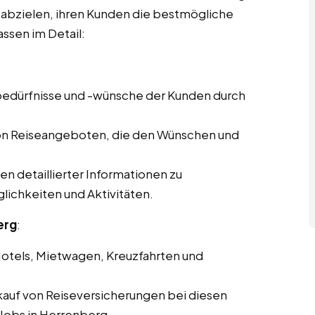
f abzielen, ihren Kunden die bestmögliche
ssen im Detail:
ebedürfnisse und -wünsche der Kunden durch
von Reiseangeboten, die den Wünschen und
len detaillierter Informationen zu
lichkeiten und Aktivitäten.
erg
:
Hotels, Mietwagen, Kreuzfahrten und
kauf von Reiseversicherungen bei diesen
 Jobs in Herrenberg.