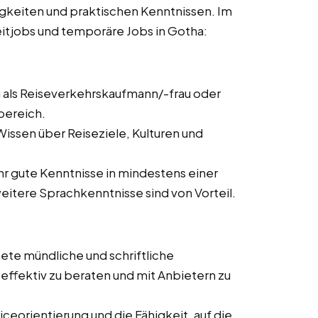
igkeiten und praktischen Kenntnissen. Im
lzeitjobs und temporäre Jobs in Gotha:
 als Reiseverkehrskaufmann/-frau oder
bereich.
issen über Reiseziele, Kulturen und
ehr gute Kenntnisse in mindestens einer
itere Sprachkenntnisse sind von Vorteil.
ete mündliche und schriftliche
ffektiv zu beraten und mit Anbietern zu
ceorientierung und die Fähigkeit, auf die