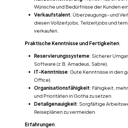
Wünsche und Bedürfnisse der Kunden ei
Verkaufstalent
: Überzeugungs- und Ve
diesen Vollzeitjobs, Teilzeitjobs und tem
verkaufen.
Praktische Kenntnisse und Fertigkeiten
:
Reservierungssysteme
: Sicherer Umga
Software (z.B. Amadeus, Sabre).
IT-Kenntnisse
: Gute Kenntnisse in den
Office).
Organisationsfähigkeit
: Fähigkeit, meh
und Prioritäten in Gotha zu setzen.
Detailgenauigkeit
: Sorgfältige Arbeits
Reiseplänen zu vermeiden.
Erfahrungen
: