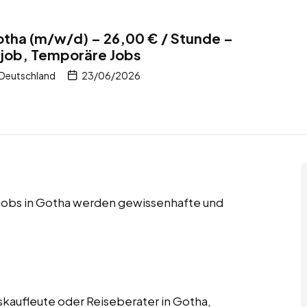
otha (m/w/d) – 26,00 € / Stunde –
itjob, Temporäre Jobs
 Deutschland
23/06/2026
e Jobs in Gotha werden gewissenhafte und
skaufleute oder Reiseberater in Gotha,