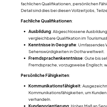
fachlichen Qualifikationen, persönlichen Fäh
Detail sind dies bei diesen Vollzeitjobs, Tei
Fachliche Qualifikationen
:
Ausbildung
: Abgeschlossene Ausbildung
vergleichbare Qualifikation im Tourismus
Kenntnisse in Geografie
: Umfassendes W
Sehenswürdigkeiten in Gotha weltweit.
Fremdsprachenkenntnisse
: Gute bis s
Fremdsprache, vorzugsweise Englisch; we
Persönliche Fähigkeiten
:
Kommunikationsfähigkeit
: Ausgezeichn
Kommunikationsfähigkeiten, um Kunden e
verhandeln.
Kundenorientierung
: Hohes Maß an Servi