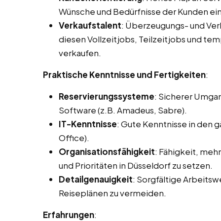
Wünsche und Bedürfnisse der Kunden ei
Verkaufstalent
: Überzeugungs- und Ve
diesen Vollzeitjobs, Teilzeitjobs und tem
verkaufen.
Praktische Kenntnisse und Fertigkeiten
:
Reservierungssysteme
: Sicherer Umga
Software (z.B. Amadeus, Sabre).
IT-Kenntnisse
: Gute Kenntnisse in den
Office).
Organisationsfähigkeit
: Fähigkeit, meh
und Prioritäten in Düsseldorf zu setzen.
Detailgenauigkeit
: Sorgfältige Arbeits
Reiseplänen zu vermeiden.
Erfahrungen
: