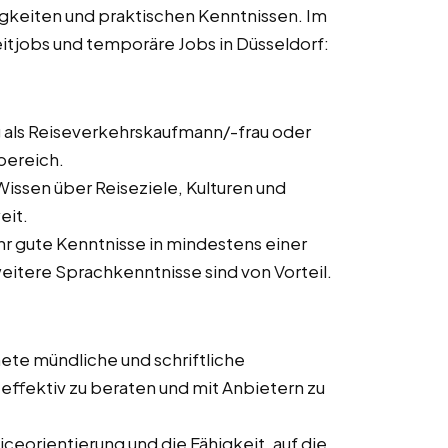
igkeiten und praktischen Kenntnissen. Im
zeitjobs und temporäre Jobs in Düsseldorf:
 als Reiseverkehrskaufmann/-frau oder
bereich.
issen über Reiseziele, Kulturen und
eit.
ehr gute Kenntnisse in mindestens einer
itere Sprachkenntnisse sind von Vorteil.
ete mündliche und schriftliche
ffektiv zu beraten und mit Anbietern zu
ceorientierung und die Fähigkeit, auf die