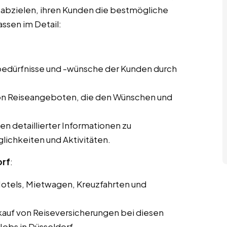
f abzielen, ihren Kunden die bestmögliche
ssen im Detail:
ebedürfnisse und -wünsche der Kunden durch
von Reiseangeboten, die den Wünschen und
len detaillierter Informationen zu
lichkeiten und Aktivitäten.
orf
:
Hotels, Mietwagen, Kreuzfahrten und
kauf von Reiseversicherungen bei diesen
Jobs in Düsseldorf.