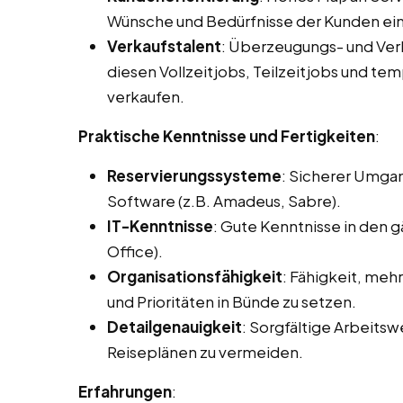
Wünsche und Bedürfnisse der Kunden ei
Verkaufstalent
: Überzeugungs- und Ve
diesen Vollzeitjobs, Teilzeitjobs und te
verkaufen.
Praktische Kenntnisse und Fertigkeiten
:
Reservierungssysteme
: Sicherer Umga
Software (z.B. Amadeus, Sabre).
IT-Kenntnisse
: Gute Kenntnisse in den
Office).
Organisationsfähigkeit
: Fähigkeit, meh
und Prioritäten in Bünde zu setzen.
Detailgenauigkeit
: Sorgfältige Arbeits
Reiseplänen zu vermeiden.
Erfahrungen
: