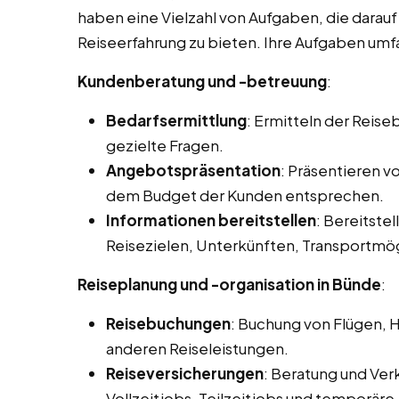
haben eine Vielzahl von Aufgaben, die darau
Reiseerfahrung zu bieten. Ihre Aufgaben umfa
Kundenberatung und -betreuung
:
Bedarfsermittlung
: Ermitteln der Reis
gezielte Fragen.
Angebotspräsentation
: Präsentieren 
dem Budget der Kunden entsprechen.
Informationen bereitstellen
: Bereitstel
Reisezielen, Unterkünften, Transportmög
Reiseplanung und -organisation in Bünde
:
Reisebuchungen
: Buchung von Flügen, 
anderen Reiseleistungen.
Reiseversicherungen
: Beratung und Ver
Vollzeitjobs, Teilzeitjobs und temporäre