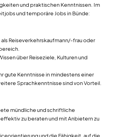
igkeiten und praktischen Kenntnissen. Im
lzeitjobs und temporäre Jobs in Bünde:
 als Reiseverkehrskaufmann/-frau oder
bereich.
issen über Reiseziele, Kulturen und
ehr gute Kenntnisse in mindestens einer
itere Sprachkenntnisse sind von Vorteil.
ete mündliche und schriftliche
ffektiv zu beraten und mit Anbietern zu
ceorientierung und die Fähigkeit, auf die