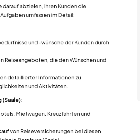
e darauf abzielen, ihren Kunden die
 Aufgaben umfassen im Detail:
ebedürfnisse und -wünsche der Kunden durch
von Reiseangeboten, die den Wünschen und
len detaillierter Informationen zu
lichkeiten und Aktivitäten.
 (Saale)
:
Hotels, Mietwagen, Kreuzfahrten und
kauf von Reiseversicherungen bei diesen
Jobs in Bernburg (Saale).