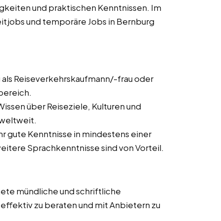
igkeiten und praktischen Kenntnissen. Im
lzeitjobs und temporäre Jobs in Bernburg
 als Reiseverkehrskaufmann/-frau oder
bereich.
issen über Reiseziele, Kulturen und
weltweit.
ehr gute Kenntnisse in mindestens einer
itere Sprachkenntnisse sind von Vorteil.
ete mündliche und schriftliche
ffektiv zu beraten und mit Anbietern zu