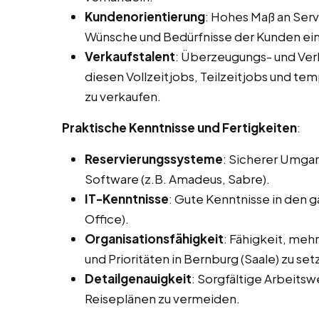
Kundenorientierung
: Hohes Maß an Servi
Wünsche und Bedürfnisse der Kunden ei
Verkaufstalent
: Überzeugungs- und Ve
diesen Vollzeitjobs, Teilzeitjobs und tem
zu verkaufen.
Praktische Kenntnisse und Fertigkeiten
:
Reservierungssysteme
: Sicherer Umga
Software (z.B. Amadeus, Sabre).
IT-Kenntnisse
: Gute Kenntnisse in den
Office).
Organisationsfähigkeit
: Fähigkeit, meh
und Prioritäten in Bernburg (Saale) zu set
Detailgenauigkeit
: Sorgfältige Arbeits
Reiseplänen zu vermeiden.